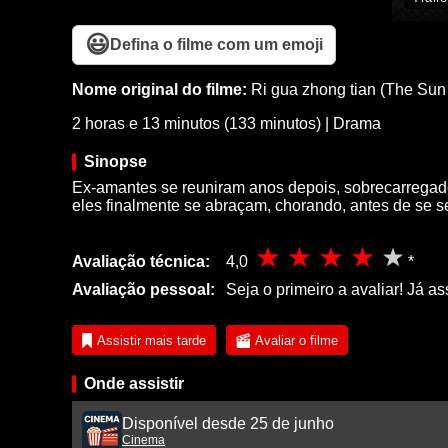
😃
Defina o filme com um emoji
Nome original do filme:
Ri gua zhong tian (The Sun 
2 horas e 13 minutos (133 minutos)
|
Drama
Sinopse
Ex-amantes se reuniram anos depois, sobrecarregado
eles finalmente se abraçam, chorando, antes de se
Avaliação técnica:
4,0
*
Avaliação pessoal:
Seja o primeiro a avaliar! Já as
Assistir mais tarde
Avaliar o filme
Onde assistir
Disponível desde 25 de junho
Cinema