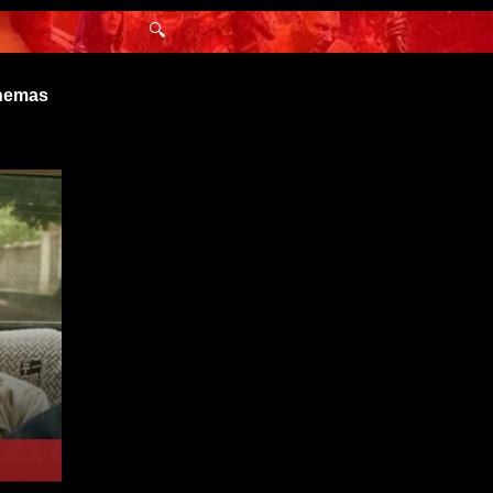
🔍
inemas