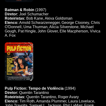
Batman & Robin
(1997)
Diretor:
Joel Schumacher
Roteiristas:
Bob Kane, Akiva Goldsman
Elenco:
Arnold Schwarzenegger, George Clooney, Chris
O'Donnell, Uma Thurman, Alicia Silverstone, Michael
Gough, Pat Hingle, John Glover, Elle Macpherson, Vivica
A. Fox
Pulp Fiction: Tempo de Violência
(1994)
Diretor:
Quentin Tarantino
Roteiristas:
Quentin Tarantino, Roger Avary
Elenco:
Tim Roth, Amanda Plummer, Laura Lovelace,
John Travolta, Samuel L. Jackson, Phil LaMarr, Frank