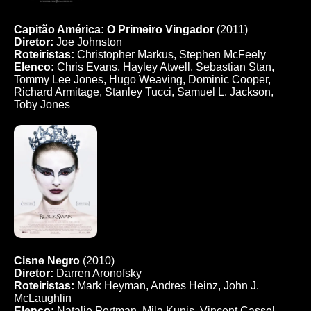
Capitão América: O Primeiro Vingador
(2011)
Diretor:
Joe Johnston
Roteiristas:
Christopher Markus, Stephen McFeely
Elenco:
Chris Evans, Hayley Atwell, Sebastian Stan,
Tommy Lee Jones, Hugo Weaving, Dominic Cooper,
Richard Armitage, Stanley Tucci, Samuel L. Jackson,
Toby Jones
Cisne Negro
(2010)
Diretor:
Darren Aronofsky
Roteiristas:
Mark Heyman, Andres Heinz, John J.
McLaughlin
Elenco:
Natalie Portman, Mila Kunis, Vincent Cassel,