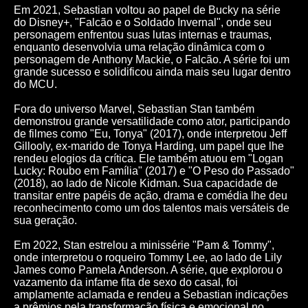
Em 2021, Sebastian voltou ao papel de Bucky na série
do Disney+, "Falcão e o Soldado Invernal", onde seu
personagem enfrentou suas lutas internas e traumas,
enquanto desenvolvia uma relação dinâmica com o
personagem de Anthony Mackie, o Falcão. A série foi um
grande sucesso e solidificou ainda mais seu lugar dentro
do MCU.
Fora do universo Marvel, Sebastian Stan também
demonstrou grande versatilidade como ator, participando
de filmes como "Eu, Tonya" (2017), onde interpretou Jeff
Gillooly, ex-marido de Tonya Harding, um papel que lhe
rendeu elogios da crítica. Ele também atuou em "Logan
Lucky: Roubo em Família" (2017) e "O Peso do Passado"
(2018), ao lado de Nicole Kidman. Sua capacidade de
transitar entre papéis de ação, drama e comédia lhe deu
reconhecimento como um dos talentos mais versáteis de
sua geração.
Em 2022, Stan estrelou a minissérie "Pam & Tommy",
onde interpretou o roqueiro Tommy Lee, ao lado de Lily
James como Pamela Anderson. A série, que explorou o
vazamento da infame fita de sexo do casal, foi
amplamente aclamada e rendeu a Sebastian indicações
a prêmios pela transformação física e emocional no