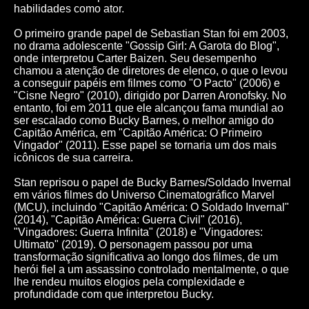
habilidades como ator.
O primeiro grande papel de Sebastian Stan foi em 2003,
no drama adolescente "Gossip Girl: A Garota do Blog",
onde interpretou Carter Baizen. Seu desempenho
chamou a atenção de diretores de elenco, o que o levou
a conseguir papéis em filmes como "O Pacto" (2006) e
"Cisne Negro" (2010), dirigido por Darren Aronofsky. No
entanto, foi em 2011 que ele alcançou fama mundial ao
ser escalado como Bucky Barnes, o melhor amigo do
Capitão América, em "Capitão América: O Primeiro
Vingador" (2011). Esse papel se tornaria um dos mais
icônicos de sua carreira.
Stan reprisou o papel de Bucky Barnes/Soldado Invernal
em vários filmes do Universo Cinematográfico Marvel
(MCU), incluindo "Capitão América: O Soldado Invernal"
(2014), "Capitão América: Guerra Civil" (2016),
"Vingadores: Guerra Infinita" (2018) e "Vingadores:
Ultimato" (2019). O personagem passou por uma
transformação significativa ao longo dos filmes, de um
herói fiel a um assassino controlado mentalmente, o que
lhe rendeu muitos elogios pela complexidade e
profundidade com que interpretou Bucky.