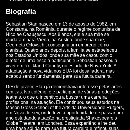
Biografia
Sebastian Stan nasceu em 13 de agosto de 1982, em
Constanța, na Romênia, durante o regime comunista de
Nicolae Ceaușescu. Aos 8 anos, ele e sua mãe se
mudaram para Viena, na Áustria, onde sua mãe,
Georgeta Orlovschi, conseguiu um emprego como
pianista. Quatro anos depois, a família se estabeleceu
nos Estados Unidos, onde sua mãe se casou com o
diretor de uma escola particular, e Sebastian passou a
viver em Rockland County, no estado de Nova York. A
adaptação à nova vida nos EUA foi desafiadora, mas
acabou sendo fundamental para sua futura carreira.
Desde jovem, Stan já demonstrava interesse pelas artes
cênicas. No colégio, ele participou de várias produções
teatrais, o que o incentivou a buscar uma carreira
profissional na atuação. Ele continuou seus estudos na
Mason Gross School of the Arts da Universidade Rutgers,
em Nova Jersey, onde teve a oportunidade de passar um
ano estudando atuação na prestigiada Shakespeare’s
Globe Theatre, em Londres. Essa experiência lhe deu
uma base sólida para sua futura carreira e refinou suas