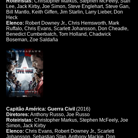
Roteiristas:
Christopher Markus, Stephen McFeely, Stan
Lee, Jack Kirby, Joe Simon, Steve Englehart, Steve Gan,
Bill Mantlo, Keith Giffen, Jim Starlin, Larry Lieber, Don
Heck
Elenco:
Robert Downey Jr., Chris Hemsworth, Mark
Ruffalo, Chris Evans, Scarlett Johansson, Don Cheadle,
Benedict Cumberbatch, Tom Holland, Chadwick
Boseman, Zoe Saldaña
Capitão América: Guerra Civil
(2016)
Diretores:
Anthony Russo, Joe Russo
Roteiristas:
Christopher Markus, Stephen McFeely, Joe
Simon, Jack Kirby
Elenco:
Chris Evans, Robert Downey Jr., Scarlett
Johansson, Sebastian Stan, Anthony Mackie, Don