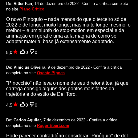
De:
Ritter Fan
, 14 de dezembro de 2022 - Confira a crítica completa
no site
Plano Crítico
O novo Pinóquio – nada menos do que o terceiro só de
2022 e de longe, muito longe, mas muito longe mesmo, o
melhor – é um triunfo do stop-motion em especial e da
animação em geral e uma aula magna de como se
adaptar material base já extensamente adaptado.
5,0
0
0
De:
Vinicius Oliveira
, 9 de dezembro de 2022 - Confira a crítica
completa no site
Oxente Pipoca
"Pinocchio" não leva o nome de seu diretor à toa, já que
carrega consigo alguns dos pontos mais fortes da
trajetória e do estilo de Del Toro.
4,5
0
0
De:
Carlos Aguilar
, 7 de dezembro de 2022 - Confira a crítica
completa no site
Roger Ebert.com
Pode parecer contraditório considerar "Pinóquio" de del