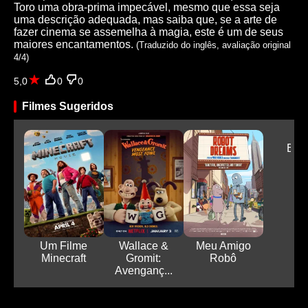
Toro uma obra-prima impecável, mesmo que essa seja
uma descrição adequada, mas saiba que, se a arte de
fazer cinema se assemelha à magia, este é um de seus
maiores encantamentos.
(Traduzido do inglês, avaliação original
4/4)
5,0
0
0
Filmes Sugeridos
Bar
Um Filme
Wallace &
Meu Amigo
Minecraft
Gromit:
Robô
Avenganç...