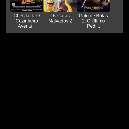
Chef Jack: O
Os Caras
Gato de Botas
Cozinheiro
Malvados 2
2: O Último
Aventu...
Pedi...