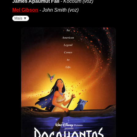
James Apaumut Fall
- Kocoum (voz)
Mel Gibson
- John Smith (voz)
Mais ▼