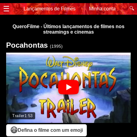
☰
🔍
Lançamentos de Filmes
Minha conta
QueroFilme - Últimos lançamentos de filmes nos
streamings e cinemas
Pocahontas
(1995)
Trailer
1:53
😃
Defina o filme com um emoji