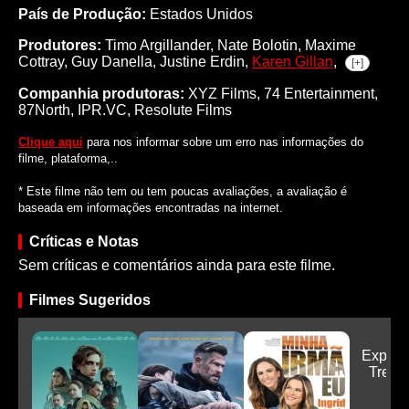
País de Produção:
Estados Unidos
Produtores:
Timo Argillander,
Nate Bolotin,
Maxime
Cottray,
Guy Danella,
Justine Erdin,
Karen Gillan
,
[+]
Companhia produtoras:
XYZ Films, 74 Entertainment,
87North, IPR.VC, Resolute Films
Clique aqui
para nos informar sobre um erro nas informações do
filme, plataforma,..
* Este filme não tem ou tem poucas avaliações, a avaliação é
baseada em informações encontradas na internet.
Críticas e Notas
Sem críticas e comentários ainda para este filme.
Filmes Sugeridos
Explos
Trem-