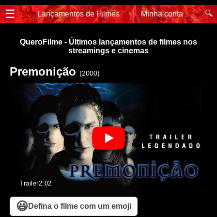
☰
🔍
Lançamentos de Filmes
Minha conta
QueroFilme - Últimos lançamentos de filmes nos
streamings e cinemas
Premonição
(2000)
Trailer
2:02
😃
Defina o filme com um emoji