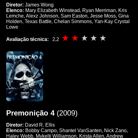
Diretor:
James Wong
Elenco:
Mary Elizabeth Winstead, Ryan Merriman, Kris
Lemche, Alexz Johnson, Sam Easton, Jesse Moss, Gina
Holden, Texas Battle, Chelan Simmons, Yan-Kay Crystal
Lowe
Avaliação técnica:
2,2
Premonição 4
(2009)
Diretor:
David R. Ellis
Elenco:
Bobby Campo, Shantel VanSanten, Nick Zano,
Haley Webb, Mykelti Williamson, Krista Allen, Andrew