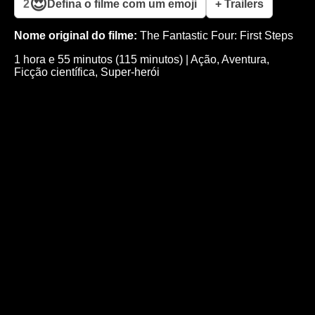
😍
2
Defina o filme com um emoji
+ Trailers
Nome original do filme:
The Fantastic Four: First Steps
1 hora e 55 minutos (115 minutos)
|
Ação
,
Aventura
,
Ficção científica
,
Super-herói