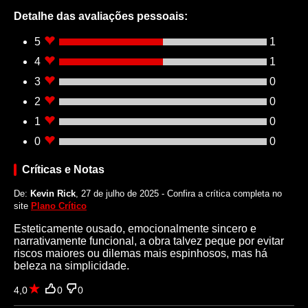
Detalhe das avaliações pessoais:
5
1
4
1
3
0
2
0
1
0
0
0
Críticas e Notas
De:
Kevin Rick
, 27 de julho de 2025 - Confira a crítica completa no
site
Plano Crítico
Esteticamente ousado, emocionalmente sincero e
narrativamente funcional, a obra talvez peque por evitar
riscos maiores ou dilemas mais espinhosos, mas há
beleza na simplicidade.
4,0
0
0