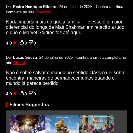
De:
Pedro Henrique Ribeiro
, 24 de julho de 2025 - Confira a crítica
completa no site
Omelete
Nada importa mais do que a família — e esse é o maior
diferencial do longa de Matt Shakman em relação a tudo
o que o Marvel Studios fez até aqui.
4,0
0
0
De:
Lucas Souza
, 24 de julho de 2025 - Confira a crítica completa no
site
Cinest
Não é sobre salvar o mundo no sentido clássico. É sobre
encontrar maneiras de permanecer juntos quando o
mundo já parece perdido.
4,0
0
0
Filmes Sugeridos
Ar