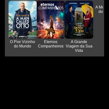
A Melh
do M
O Pior Vizinho
Eternos
A Grande
do Mundo
Companheiros
Viagem da Sua
Vida