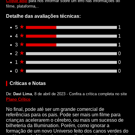
Clique aqui
para nos informar sobre um erro nas informações do
filme, plataforma,..
Detalhe das avaliações técnicas:
5
1
4
1
3
1
2
0
1
0
0
0
Críticas e Notas
De:
Davi Lima
, 8 de abril de 2023 - Confira a crítica completa no site
Plano Crítico
No final, pode até ser um grande comercial de
referências para os pais. Pode ser mais um filme para
crianças acelerarem o cérebro, ou mais um sucesso de
bilheteria da Illumination. Porém, como ignorar a
formação de um novo Universo feito dos canos verdes do