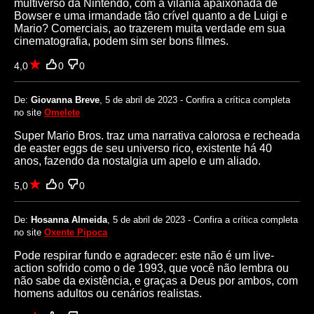
multiverso da Nintendo, com a vilania apaixonada de
Bowser e uma irmandade tão crível quanto a de Luigi e
Mario? Comerciais, ao trazerem muita verdade em sua
cinematografia, podem sim ser bons filmes.
4,0
0
0
De:
Giovanna Breve
, 5 de abril de 2023 - Confira a crítica completa
no site
Omelete
Super Mario Bros. traz uma narrativa calorosa e recheada
de easter eggs de seu universo rico, existente há 40
anos, fazendo da nostalgia um apelo e um aliado.
5,0
0
0
De:
Hosanna Almeida
, 5 de abril de 2023 - Confira a crítica completa
no site
Oxente Pipoca
Pode respirar fundo e agradecer: este não é um live-
action sofrido como o de 1993, que você não lembra ou
não sabe da existência, e graças a Deus por ambos, com
homens adultos ou cenários realistas.