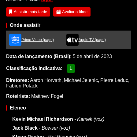
Assistir mais tarde
Avaliar o filme
Onde assistir
Prime Video (pago)
Apple TV (pago)
Data de lançamento (Brasil):
5 de abril de 2023
Classificação Indicativa:
L
Diretores:
Aaron Horvath
,
Michael Jelenic
,
Pierre Leduc
,
Fabien Polack
Roteirista:
Matthew Fogel
Elenco
Kevin Michael Richardson
- Kamek (voz)
Jack Black
- Bowser (voz)
Khary Payton
- Rei Pinguim (voz)