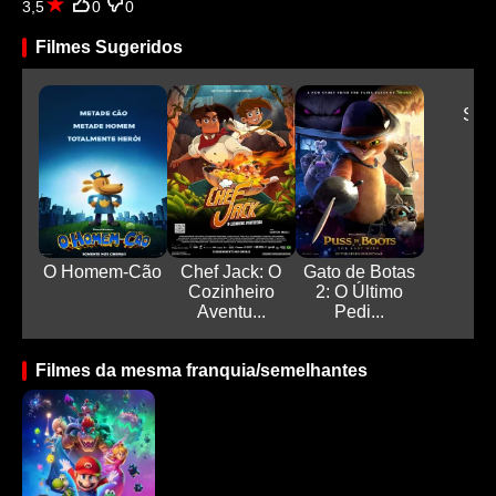
3,5
0
0
Filmes Sugeridos
Sin
O Homem-Cão
Chef Jack: O
Gato de Botas
Cozinheiro
2: O Último
Aventu...
Pedi...
Filmes da mesma franquia/semelhantes