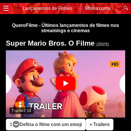
☰
🔍
Lançamentos de Filmes
Minha conta
QueroFilme - Últimos lançamentos de filmes nos
streamings e cinemas
Super Mario Bros. O Filme
(2023)
Trailer
2:14
😍
1
Defina o filme com um emoji
+ Trailers