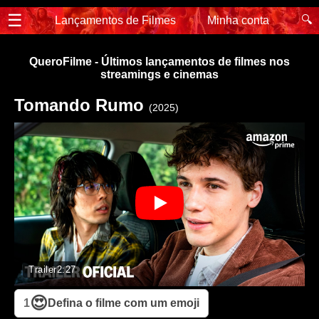
☰
🔍
Lançamentos de Filmes
Minha conta
QueroFilme - Últimos lançamentos de filmes nos
streamings e cinemas
Tomando Rumo
(2025)
Trailer
2:27
😍
1
Defina o filme com um emoji