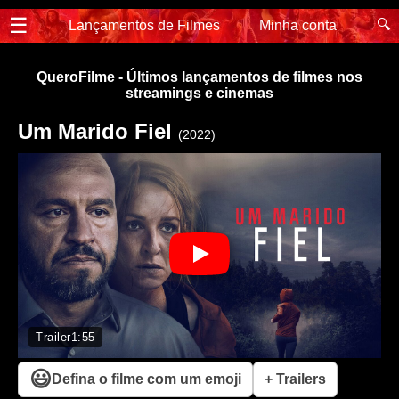
☰
🔍
Lançamentos de Filmes
Minha conta
QueroFilme - Últimos lançamentos de filmes nos
streamings e cinemas
Um Marido Fiel
(2022)
Trailer
1:55
😃
Defina o filme com um emoji
+ Trailers