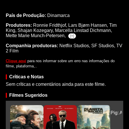
País de Produção:
Dinamarca
Produtores:
Ronnie Fridthjof,
Lars Bjørn Hansen,
Tim
King,
Shajan Kozegary,
Marcella Linstad Dichmann,
Mette Marie Munch-Petersen,
[+]
Companhia produtoras:
Netflix Studios, SF Studios, TV
2 Film
Clique aqui
para nos informar sobre um erro nas informações do
filme, plataforma,..
Críticas e Notas
Sem críticas e comentários ainda para este filme.
Filmes Sugeridos
Pig: A V