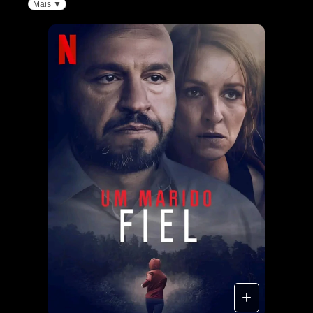
Mais ▼
+