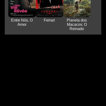
Entre Nós, O
Ferrari
Planeta dos
Amor
Macacos: O
Reinado