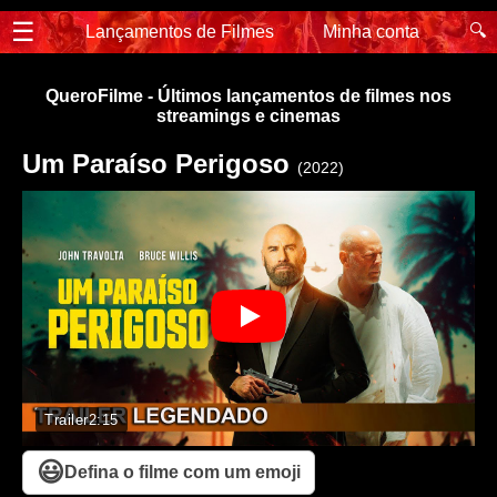
☰
🔍
Lançamentos de Filmes
Minha conta
QueroFilme - Últimos lançamentos de filmes nos
streamings e cinemas
Um Paraíso Perigoso
(2022)
Trailer
2:15
😃
Defina o filme com um emoji