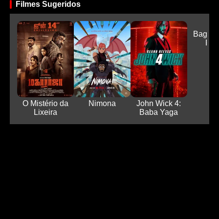
Filmes Sugeridos
Bagag
Ris
O Mistério da
Nimona
John Wick 4:
Lixeira
Baba Yaga