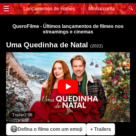
☰
🔍
Lançamentos de Filmes
Minha conta
QueroFilme - Últimos lançamentos de filmes nos
streamings e cinemas
Uma Quedinha de Natal
(2022)
Trailer
2:08
😃
Defina o filme com um emoji
+ Trailers