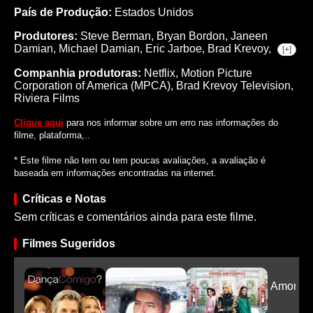
País de Produção:
Estados Unidos
Produtores:
Steve Berman,
Bryan Bordon,
Janeen
Damian,
Michael Damian,
Eric Jarboe,
Brad Krevoy,
[+]
Companhia produtoras:
Netflix, Motion Picture
Corporation of America (MPCA), Brad Krevoy Television,
Riviera Films
Clique aqui
para nos informar sobre um erro nas informações do
filme, plataforma,..
* Este filme não tem ou tem poucas avaliações, a avaliação é
baseada em informações encontradas na internet.
Críticas e Notas
Sem críticas e comentários ainda para este filme.
Filmes Sugeridos
Amor En