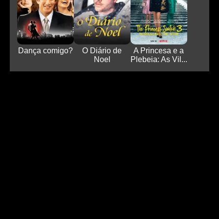
Dança comigo?
O Diário de
A Princesa e a
Noel
Plebeia: As Vil...