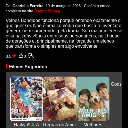
De:
Gabriella Ferreira
, 19 de março de 2026 - Confira a crítica
completa no site
Oxente Pipoca
Velhos Bandidos funciona porque entende exatamente o
que quer ser. Não é uma comédia que busca reinventar o
gênero, nem surpreender pela trama. Seu maior interesse
está na convivência entre seus personagens, no choque
de gerações e, principalmente, na força de um elenco
que transforma o simples em algo envolvente.
3,5
0
0
Filmes Sugeridos
Godzill
On
Haikyu!! 4: A
Regras do Amor
Melhores