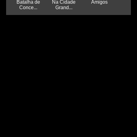
Batalha de
Na Cidade
Amigos
Conce...
Grand...