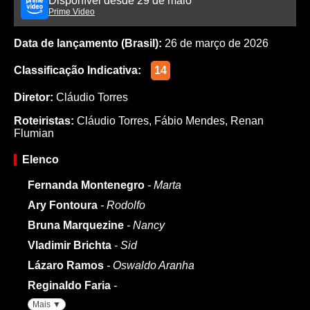
Disponível desde 29 de maio
Prime Video
Data de lançamento (Brasil):
26 de março de 2026
Classificação Indicativa:
14
Diretor:
Cláudio Torres
Roteiristas:
Cláudio Torres
,
Fábio Mendes
,
Renan
Flumian
Elenco
Fernanda Montenegro
- Marta
Ary Fontoura
- Rodolfo
Bruna Marquezine
- Nancy
Vladimir Brichta
- Sid
Lázaro Ramos
- Oswaldo Aranha
Reginaldo Faria
-
Mais ▼