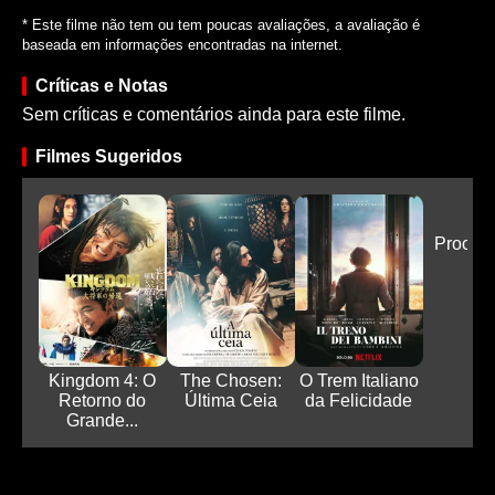
* Este filme não tem ou tem poucas avaliações, a avaliação é
baseada em informações encontradas na internet.
Críticas e Notas
Sem críticas e comentários ainda para este filme.
Filmes Sugeridos
Do
Procur
Kingdom 4: O
The Chosen:
O Trem Italiano
Retorno do
Última Ceia
da Felicidade
Grande...