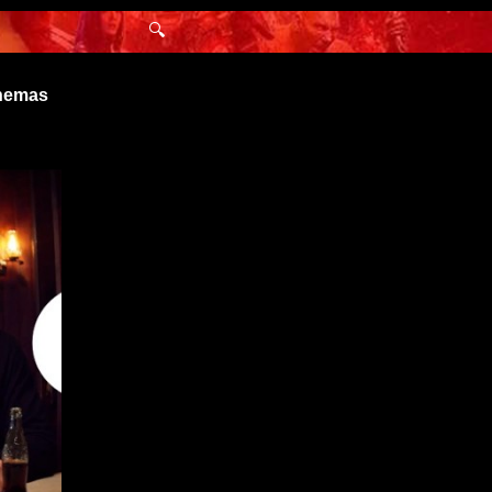
🔍
inemas