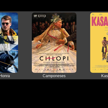
 Honra
Camponeses
Kas