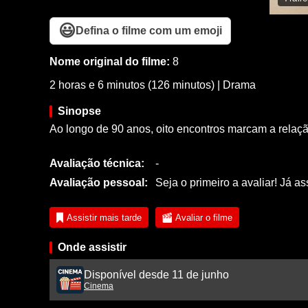
😃
Defina o filme com um emoji
Nome original do filme:
8
2 horas e 6 minutos (126 minutos)
|
Drama
Sinopse
Ao longo de 90 anos, oito encontros marcam a relaçã
Avaliação técnica:
-
Avaliação pessoal:
Seja o primeiro a avaliar! Já as
Assistir mais tarde
Avaliar o filme
Onde assistir
Disponível desde 11 de junho
Cinema