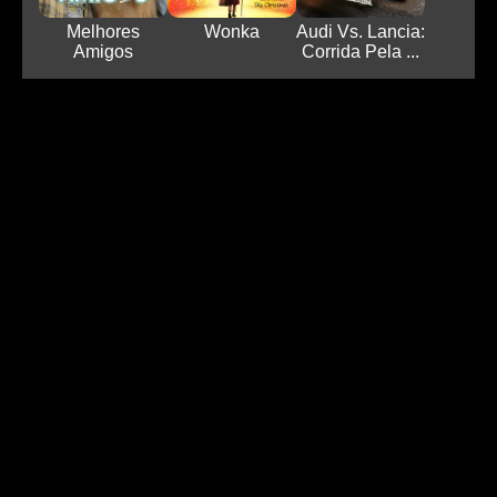
Melhores
Wonka
Audi Vs. Lancia:
Amigos
Corrida Pela ...