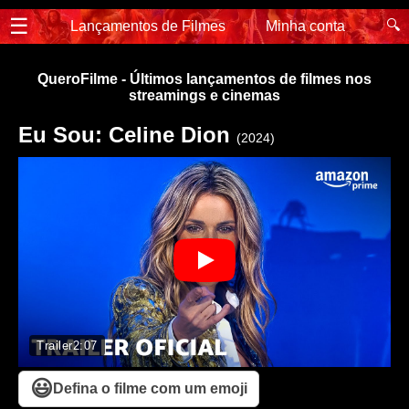
☰
🔍
Lançamentos de Filmes
Minha conta
QueroFilme - Últimos lançamentos de filmes nos
streamings e cinemas
Eu Sou: Celine Dion
(2024)
Trailer
2:07
😃
Defina o filme com um emoji