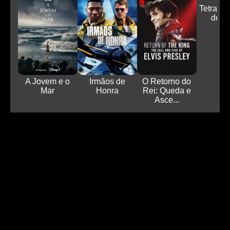
Tetra: Ac
de N
A Jovem e o
Irmãos de
O Retorno do
Mar
Honra
Rei: Queda e
Asce...