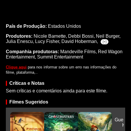
País de Produção:
Estados Unidos
Produtores:
Nicole Barnette,
Debbi Bossi,
Neil Burger,
Julia Enescu,
Lucy Fisher,
David Hoberman,
[+]
Companhia produtoras:
Mandeville Films, Red Wagon
Entertainment, Summit Entertainment
Clique aqui
para nos informar sobre um erro nas informações do
filme, plataforma,..
Críticas e Notas
Sem críticas e comentários ainda para este filme.
Filmes Sugeridos
Guerrei
K-P