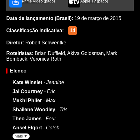
Prime Video (pago)
Apple TV (pago)
Data de lançamento (Brasil):
19 de março de 2015
Classificação Indicativa:
14
Diretor:
Robert Schwentke
Roteiristas:
Brian Duffield
,
Akiva Goldsman
,
Mark
Bomback
,
Veronica Roth
Elenco
Kate Winslet
- Jeanine
Jai Courtney
- Eric
Mekhi Phifer
- Max
Shailene Woodley
- Tris
Theo James
- Four
Ansel Elgort
- Caleb
Mais ▼