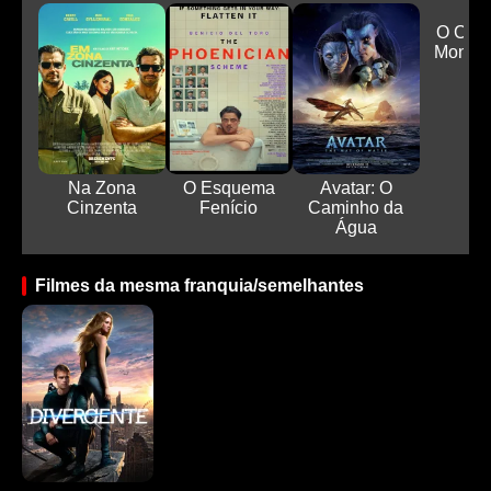
O Con
Monte 
Na Zona
O Esquema
Avatar: O
Cinzenta
Fenício
Caminho da
Água
Filmes da mesma franquia/semelhantes