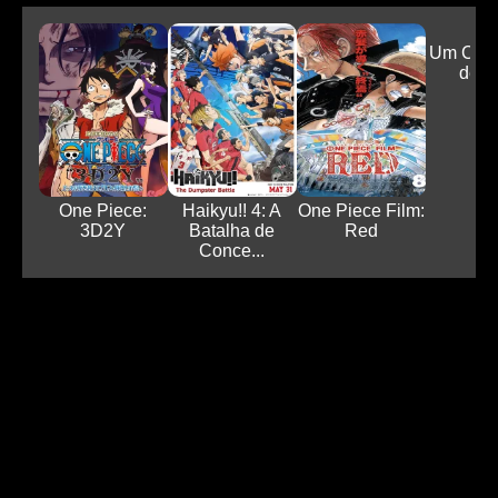
Um Cab
de B
One Piece:
Haikyu!! 4: A
One Piece Film:
3D2Y
Batalha de
Red
Conce...