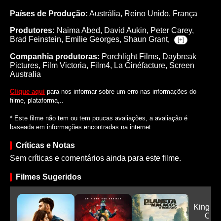
Países de Produção:
Austrália, Reino Unido, França
Produtores:
Naima Abed,
David Aukin,
Peter Carey,
Brad Feinstein,
Emilie Georges,
Shaun Grant,
[+]
Companhia produtoras:
Porchlight Films, Daybreak
Pictures, Film Victoria, Film4, La Cinéfacture, Screen
Australia
Clique aqui
para nos informar sobre um erro nas informações do
filme, plataforma,..
* Este filme não tem ou tem poucas avaliações, a avaliação é
baseada em informações encontradas na internet.
Críticas e Notas
Sem críticas e comentários ainda para este filme.
Filmes Sugeridos
King's 
Ori