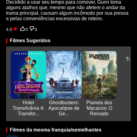
Decidido a usar seu tempo para comover, Gunn toma
alguns atalhos que, mesmo que não afetem o andar da
trama principal, causam algum incômodo por sua pressa
e pelas conveniências excessivas de roteiro.
4,0
0
0
Filmes Sugeridos
Twis
Hotel
Ghostbusters:
Planeta dos
Transilvânia 4:
Apocalipse de
Macacos: O
Transfor...
Ge...
Reinado
Filmes da mesma franquia/semelhantes