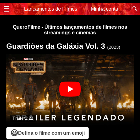
☰
🔍
Lançamentos de Filmes
Minha conta
QueroFilme - Últimos lançamentos de filmes nos
streamings e cinemas
Guardiões da Galáxia Vol. 3
(2023)
Trailer
2:22
😃
Defina o filme com um emoji