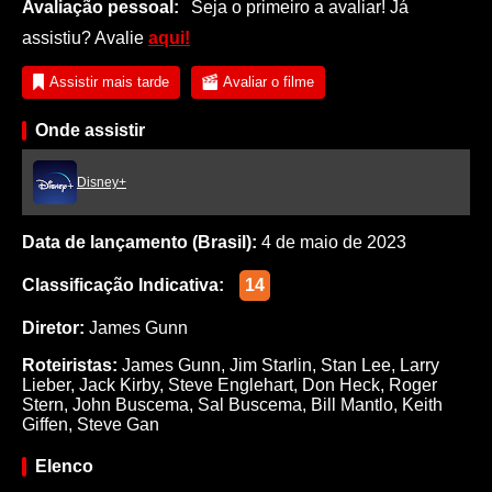
Avaliação pessoal:
Seja o primeiro a avaliar! Já
assistiu? Avalie
aqui!
Assistir mais tarde
Avaliar o filme
Onde assistir
Disney+
Data de lançamento (Brasil):
4 de maio de 2023
Classificação Indicativa:
14
Diretor:
James Gunn
Roteiristas:
James Gunn
,
Jim Starlin
,
Stan Lee
,
Larry
Lieber
,
Jack Kirby
,
Steve Englehart
,
Don Heck
,
Roger
Stern
,
John Buscema
,
Sal Buscema
,
Bill Mantlo
,
Keith
Giffen
,
Steve Gan
Elenco