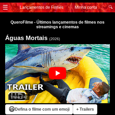
☰
🔍
Lançamentos de Filmes
Minha conta
QueroFilme - Últimos lançamentos de filmes nos
streamings e cinemas
Águas Mortais
(2026)
Trailer
1:42
😃
Defina o filme com um emoji
+ Trailers