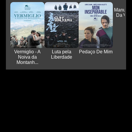
Manual 
Da Vin
Luc.
Vermiglio - A
Luta pela
Pedaço De Mim
Noiva da
Liberdade
Montanh...