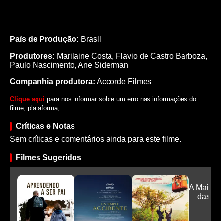
País de Produção:
Brasil
Produtores:
Marilaine Costa,
Flavio de Castro Barboza,
Paulo Nascimento,
Ane Siderman
Companhia produtora:
Accorde Filmes
Clique aqui
para nos informar sobre um erro nas informações do
filme, plataforma,..
Críticas e Notas
Sem críticas e comentários ainda para este filme.
Filmes Sugeridos
A Mais P
das C