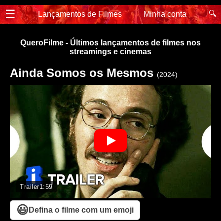
☰
🔍
Lançamentos de Filmes
Minha conta
QueroFilme - Últimos lançamentos de filmes nos
streamings e cinemas
Ainda Somos os Mesmos
(2024)
Trailer
1:59
😃
Defina o filme com um emoji