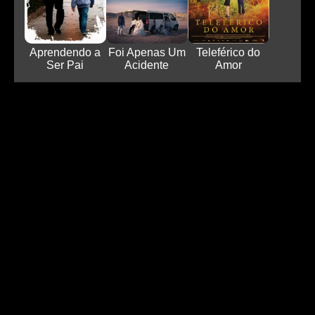
Aprendendo a
Foi Apenas Um
Teleférico do
Ser Pai
Acidente
Amor