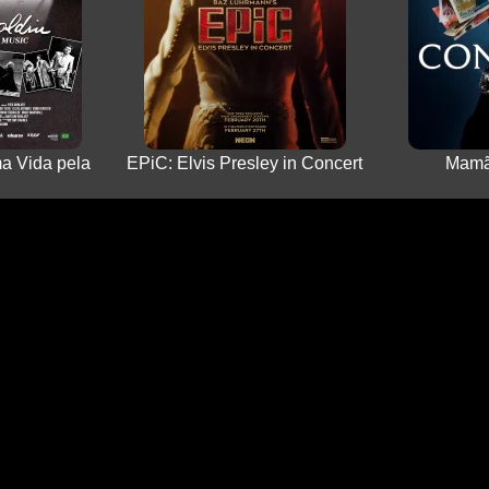
ma Vida pela
EPiC: Elvis Presley in Concert
Mamã