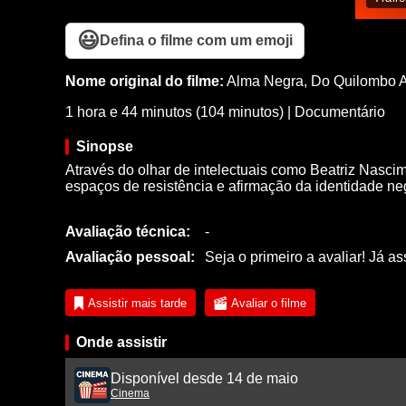
😃
Defina o filme com um emoji
Nome original do filme:
Alma Negra, Do Quilombo A
1 hora e 44 minutos (104 minutos)
|
Documentário
Sinopse
Através do olhar de intelectuais como Beatriz Nascim
espaços de resistência e afirmação da identidade n
Avaliação técnica:
-
Avaliação pessoal:
Seja o primeiro a avaliar! Já as
Assistir mais tarde
Avaliar o filme
Onde assistir
Disponível desde 14 de maio
Cinema