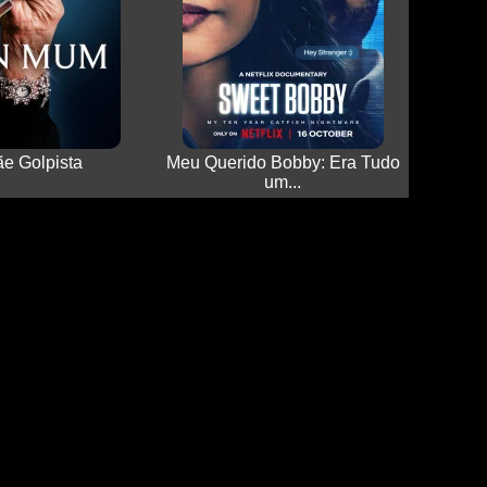
e Golpista
Meu Querido Bobby: Era Tudo
um...