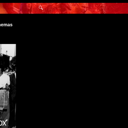
🔍
inemas