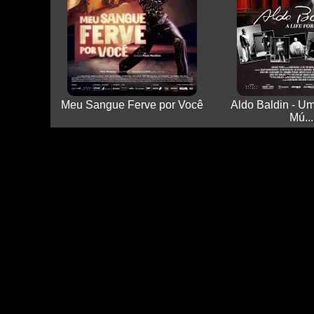
Meu Sangue Ferve por Você
Aldo Baldin - U
Mú...