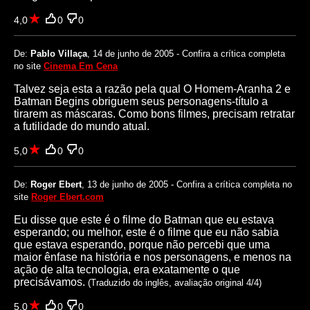
4,0
0
0
De:
Pablo Villaça
, 14 de junho de 2005 - Confira a crítica completa
no site
Cinema Em Cena
Talvez seja esta a razão pela qual O Homem-Aranha 2 e
Batman Begins obriguem seus personagens-título a
tirarem as máscaras. Como bons filmes, precisam retratar
a futilidade do mundo atual.
5,0
0
0
De:
Roger Ebert
, 13 de junho de 2005 - Confira a crítica completa no
site
Roger Ebert.com
Eu disse que este é o filme do Batman que eu estava
esperando; ou melhor, este é o filme que eu não sabia
que estava esperando, porque não percebi que uma
maior ênfase na história e nos personagens, e menos na
ação de alta tecnologia, era exatamente o que
precisávamos.
(Traduzido do inglês, avaliação original 4/4)
5,0
0
0