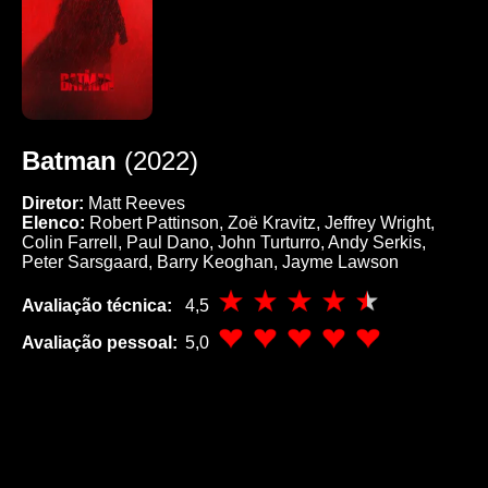
Batman
(2022)
Diretor:
Matt Reeves
Elenco:
Robert Pattinson, Zoë Kravitz, Jeffrey Wright,
Colin Farrell, Paul Dano, John Turturro, Andy Serkis,
Peter Sarsgaard, Barry Keoghan, Jayme Lawson
Avaliação técnica:
4,5
Avaliação pessoal:
5,0