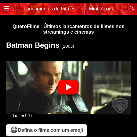
☰
🔍
Lançamentos de Filmes
Minha conta
QueroFilme - Últimos lançamentos de filmes nos
streamings e cinemas
Batman Begins
(2005)
Trailer
1:17
😃
Defina o filme com um emoji