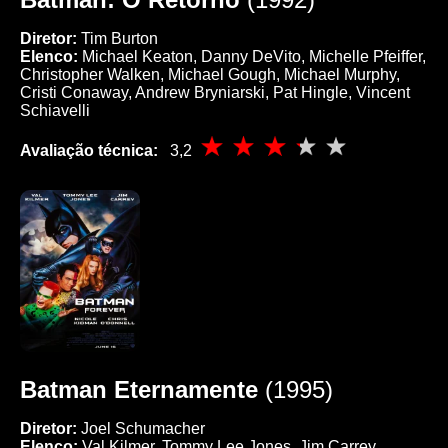
Diretor:
Tim Burton
Elenco:
Michael Keaton, Danny DeVito, Michelle Pfeiffer,
Christopher Walken, Michael Gough, Michael Murphy,
Cristi Conaway, Andrew Bryniarski, Pat Hingle, Vincent
Schiavelli
Avaliação técnica:
3,2
Batman Eternamente
(1995)
Diretor:
Joel Schumacher
Elenco:
Val Kilmer, Tommy Lee Jones, Jim Carrey,