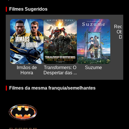
Filmes Sugeridos
Red R
Obse
Doen
Irmãos de
Transformers: O
Suzume
Honra
Despertar das ...
Filmes da mesma franquia/semelhantes