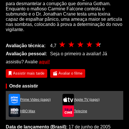
para desmantelar a corrupção que domina Gotham.
Enquanto o mafioso Carmine Falcone controla o
submundo e o Dr. Jonathan Crane testa uma toxina
capaz de espalhar pânico, uma ameaça maior se articula
nas sombras, colocando à prova a determinação do novo
vigilante.
Avaliação técnica:
4,7
Avaliação pessoal:
Seja o primeiro a avaliar! Já
assistiu? Avalie
aqui!
Assistir mais tarde
Avaliar o filme
Onde assistir
Prime Video (pago)
Apple TV (pago)
HBO Max
Telecine
Data de lançamento (Brasil):
17 de junho de 2005