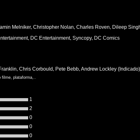
amin Melniker,
Christopher Nolan,
Charles Roven,
Dileep Sing
ntertainment, DC Entertainment, Syncopy, DC Comics
 Franklin, Chris Corbould, Pete Bebb, Andrew Lockley (Indicado)
filme, plataforma,..
1
2
0
0
0