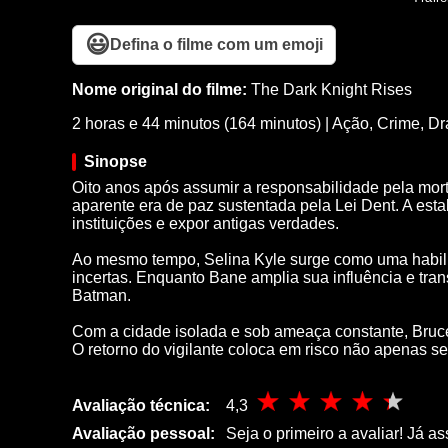
😃
Defina o filme com um emoji
Nome original do filme:
The Dark Knight Rises
2 horas e 44 minutos (164 minutos)
|
Ação
,
Crime
,
Dr
Sinopse
Oito anos após assumir a responsabilidade pela mo
aparente era de paz sustentada pela Lei Dent. A est
instituições e expor antigas verdades.
Ao mesmo tempo, Selina Kyle surge como uma habili
incertas. Enquanto Bane amplia sua influência e tra
Batman.
Com a cidade isolada e sob ameaça constante, Bruce
O retorno do vigilante coloca em risco não apenas se
Avaliação técnica:
4,3
Avaliação pessoal:
Seja o primeiro a avaliar! Já as