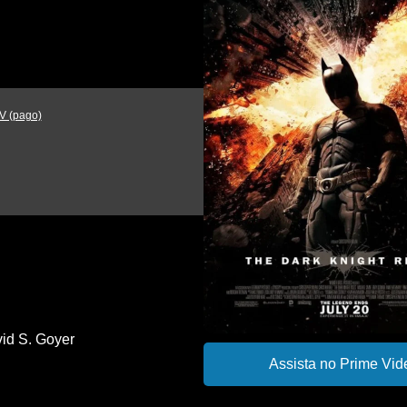
V (pago)
id S. Goyer
Assista no Prime Vid