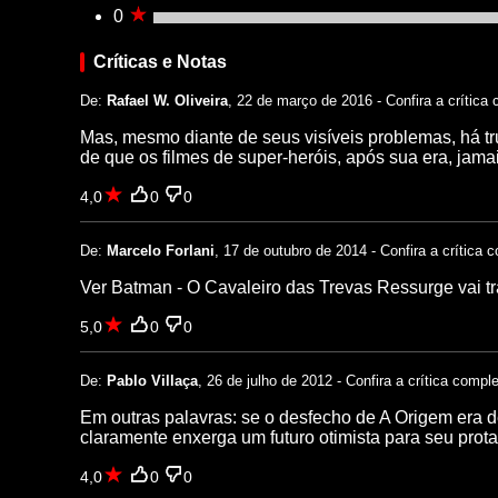
0
Críticas e Notas
De:
Rafael W. Oliveira
, 22 de março de 2016 - Confira a crítica
Mas, mesmo diante de seus visíveis problemas, há t
de que os filmes de super-heróis, após sua era, jam
4,0
0
0
De:
Marcelo Forlani
, 17 de outubro de 2014 - Confira a crítica 
Ver Batman - O Cavaleiro das Trevas Ressurge vai tra
5,0
0
0
De:
Pablo Villaça
, 26 de julho de 2012 - Confira a crítica compl
Em outras palavras: se o desfecho de A Origem era 
claramente enxerga um futuro otimista para seu prota
4,0
0
0