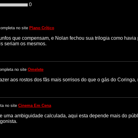
0
 completa no site
Plano Crítico
runfos que compensam, e Nolan fechou sua trilogia como havia 
ais seriam os mesmos.
completa no site
Omelete
zer aos rostos dos fãs mais sorrisos do que o gás do Coringa, ma
eta no site
Cinema Em Cena
de uma ambiguidade calculada, aqui esta depende mais do públ
gonista.