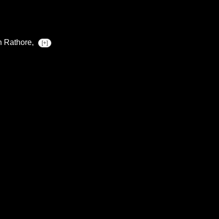
h Rathore,
[+]