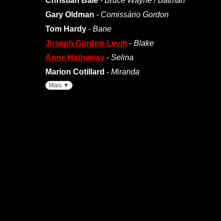
Christian Bale
- Bruce Wayne / Batman
Gary Oldman
- Comissário Gordon
Tom Hardy
- Bane
Joseph Gordon-Levitt
- Blake
Anne Hathaway
- Selina
Marion Cotillard
- Miranda
Mais ▼