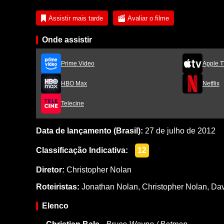
Assistir mais tarde
Avaliar o filme
Onde assistir
Prime Video
Apple T
HBO Max
Netflix
Telecine
Data de lançamento (Brasil):
27 de julho de 2012
Classificação Indicativa:
12
Diretor:
Christopher Nolan
Roteiristas:
Jonathan Nolan
,
Christopher Nolan
,
Dav
Elenco