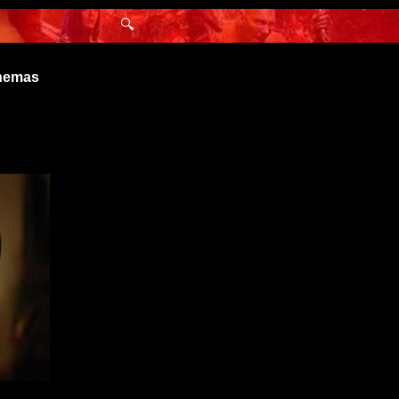
🔍
inemas