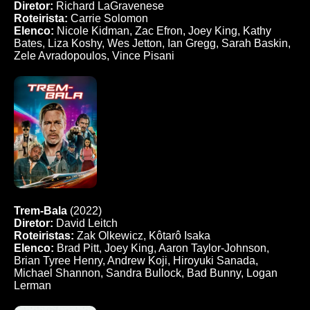
Diretor:
Richard LaGravenese
Roteirista:
Carrie Solomon
Elenco:
Nicole Kidman, Zac Efron, Joey King, Kathy
Bates, Liza Koshy, Wes Jetton, Ian Gregg, Sarah Baskin,
Zele Avradopoulos, Vince Pisani
Trem-Bala
(2022)
Diretor:
David Leitch
Roteiristas:
Zak Olkewicz, Kôtarô Isaka
Elenco:
Brad Pitt, Joey King, Aaron Taylor-Johnson,
Brian Tyree Henry, Andrew Koji, Hiroyuki Sanada,
Michael Shannon, Sandra Bullock, Bad Bunny, Logan
Lerman