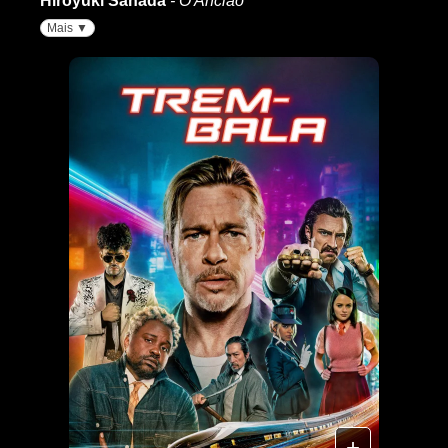
Hiroyuki Sanada
- O Ancião
Mais ▼
+