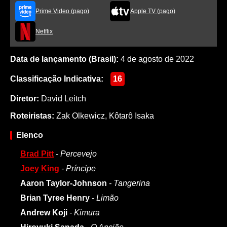
Prime Video (pago)
Apple TV (pago)
Netflix
Data de lançamento (Brasil):
4 de agosto de 2022
Classificação Indicativa:
16
Diretor:
David Leitch
Roteiristas:
Zak Olkewicz
,
Kôtarô Isaka
Elenco
Brad Pitt
- Percevejo
Joey King
- Príncipe
Aaron Taylor-Johnson
- Tangerina
Brian Tyree Henry
- Limão
Andrew Koji
- Kimura