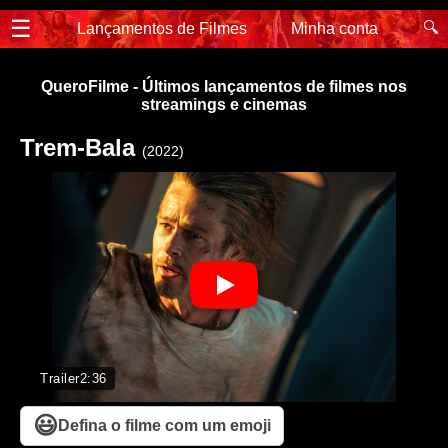
☰
🔍
Lançamentos de Filmes
Minha conta
QueroFilme - Últimos lançamentos de filmes nos
streamings e cinemas
Trem-Bala
(2022)
Trailer
2:36
😃
Defina o filme com um emoji