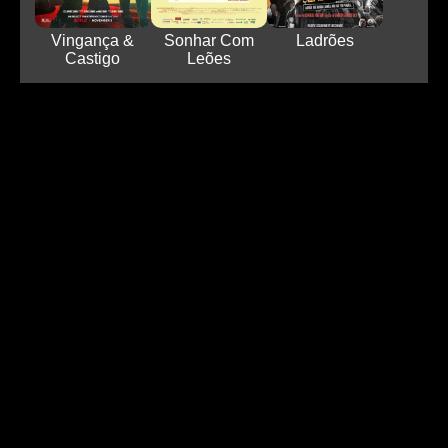
Vingança &
Sonhar Com
Ladrões
Castigo
Leões