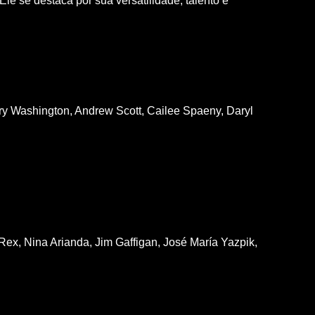
e se destaca por sua versatilidade, talento e
ry Washington, Andrew Scott, Cailee Spaeny, Daryl
ex, Nina Arianda, Jim Gaffigan, José María Yazpik,