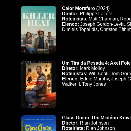
Calor Mortífero
(2024)
Diretor:
Philippe Lacôte
Roteiristas:
Matt Charman, Robe
Elenco:
Joseph Gordon-Levitt, S
Dimitris Topalidis, Christos Efthi
Um Tira da Pesada 4: Axel Fol
Diretor:
Mark Molloy
Roteiristas:
Will Beall, Tom Gorm
Elenco:
Eddie Murphy, Joseph Go
Walker II, Tony Jones
Glass Onion: Um Mistério Kniv
Diretor:
Rian Johnson
Roteirista:
Rian Johnson