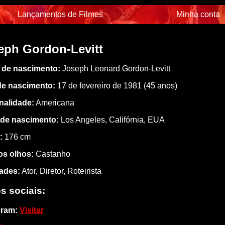
Lançamentos de Filmes
Minha conta
eph Gordon-Levitt
de nascimento:
Joseph Leonard Gordon-Levitt
de nascimento:
17 de fevereiro de 1981 (45 anos)
nalidade:
Americana
 de nascimento:
Los Angeles, Califórnia, EUA
:
176 cm
os olhos:
Castanho
dades:
Ator, Diretor, Roteirista
s sociais:
gram:
Visitar