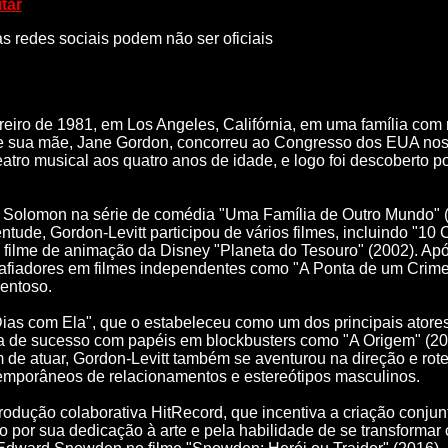
itar
as redes sociais podem não ser oficiais
iro de 1981, em Los Angeles, Califórnia, em uma família com ra
ca, e sua mãe, Jane Gordon, concorreu ao Congresso dos EUA n
atro musical aos quatro anos de idade, e logo foi descoberto p
olomon na série de comédia "Uma Família de Outro Mundo" (1
tude, Gordon-Levitt participou de vários filmes, incluindo "1
ilme de animação da Disney "Planeta do Tesouro" (2002). Após
afiadores em filmes independentes como "A Ponta de um Crime"
entoso​.
Dias com Ela", que o estabeleceu como um dos principais atore
ira de sucesso com papéis em blockbusters como "A Origem" (2
m de atuar, Gordon-Levitt também se aventurou na direção e rot
emporâneos de relacionamentos e estereótipos masculinos​.
odução colaborativa HitRecord, que incentiva a criação conjunt
do por sua dedicação à arte e pela habilidade de se transform