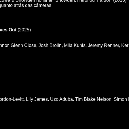
Edward Snowden no filme "Snowden: Herói ou Traidor" (2016). El
 quanto atrás das câmeras​
ives Out
(2025)
nor, Glenn Close, Josh Brolin, Mila Kunis, Jeremy Renner, Ker
don-Levitt, Lily James, Uzo Aduba, Tim Blake Nelson, Simon R