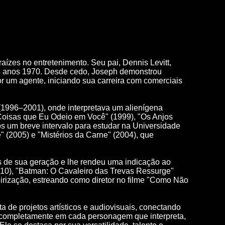
ízes no entretenimento. Seu pai, Dennis Levitt,
os anos 1970. Desde cedo, Joseph demonstrou
or um agente, iniciando sua carreira com comerciais
996–2001), onde interpretava um alienígena
0 Coisas que Eu Odeio em Você" (1999), "Os Anjos
 um breve intervalo para estudar na Universidade
 (2005) e "Mistérios da Carne" (2004), que
s de sua geração e lhe rendeu uma indicação ao
010), "Batman: O Cavaleiro das Trevas Ressurge"
eirização, estreando como diretor no filme "Como Não
a de projetos artísticos e audiovisuais, conectando
ar completamente em cada personagem que interpreta,