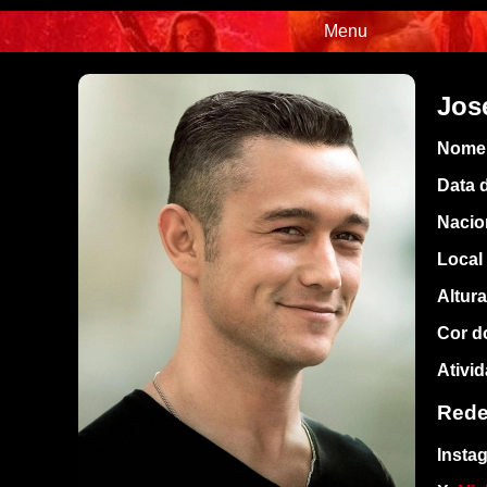
Menu
Jos
Nome 
Data 
Nacio
Local
Altura
Cor d
Ativi
Rede
Insta