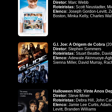
Diretor:
Marc Webb
Roteiristas:
Scott Neustadter, M
Elenco:
Joseph Gordon-Levitt, Zo
Boston, Minka Kelly, Charles Wal
G.I. Joe: A Origem de Cobra
(20
Diretor:
Stephen Sommers
Roteiristas:
Stuart Beattie, Davi
Elenco:
Adewale Akinnuoye-Agbaj
Sienna Miller, David Murray, Rac
Halloween H20: Vinte Anos De
Diretor:
Steve Miner
Roteiristas:
Debra Hill, John Car
Elenco:
Jamie Lee Curtis, Adam A
Levitt, Branden Williams