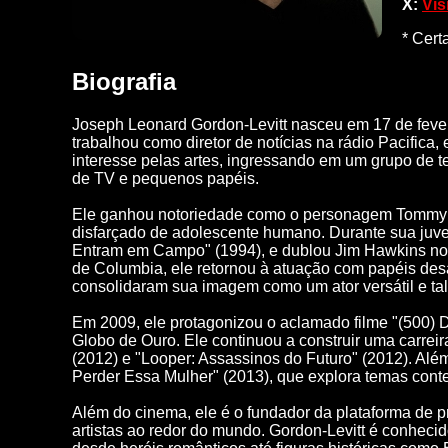
X:
Vis
* Cert
Biografia
Joseph Leonard Gordon-Levitt nasceu em 17 de fevere
trabalhou como diretor de notícias na rádio Pacifi
interesse pelas artes, ingressando em um grupo de te
de TV e pequenos papéis.
Ele ganhou notoriedade como o personagem Tommy S
disfarçado de adolescente humano. Durante sua juven
Entram em Campo" (1994), e dublou Jim Hawkins no f
de Columbia, ele retornou à atuação com papéis des
consolidaram sua imagem como um ator versátil e tal
Em 2009, ele protagonizou o aclamado filme "(500) 
Globo de Ouro. Ele continuou a construir uma carre
(2012) e "Looper: Assassinos do Futuro" (2012). Alé
Perder Essa Mulher" (2013), que explora temas cont
Além do cinema, ele é o fundador da plataforma de pr
artistas ao redor do mundo. Gordon-Levitt é conheci