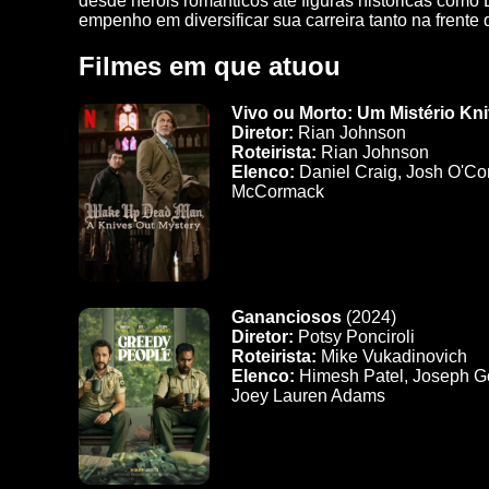
desde heróis românticos até figuras históricas como 
empenho em diversificar sua carreira tanto na frente
Filmes em que atuou
Vivo ou Morto: Um Mistério Kn
Diretor:
Rian Johnson
Roteirista:
Rian Johnson
Elenco:
Daniel Craig, Josh O'Con
McCormack
Gananciosos
(2024)
Diretor:
Potsy Ponciroli
Roteirista:
Mike Vukadinovich
Elenco:
Himesh Patel, Joseph Gor
Joey Lauren Adams