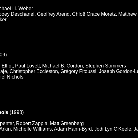
ichael H. Weber
oey Deschanel, Geoffrey Arend, Chloë Grace Moretz, Matthew G
ker
09)
d Elliot, Paul Lovett, Michael B. Gordon, Stephen Sommers
e, Christopher Eccleston, Grégory Fitoussi, Joseph Gordon-Le
hel Nichols
pois
(1998)
penter, Robert Zappia, Matt Greenberg
rkin, Michelle Williams, Adam Hann-Byrd, Jodi Lyn O'Keefe, Ja