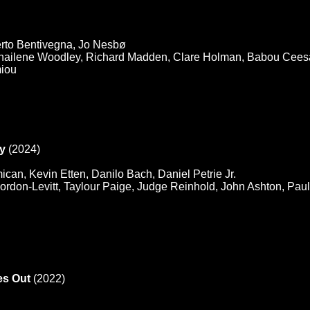
rto Bentivegna, Jo Nesbø
hailene Woodley, Richard Madden, Clare Holman, Babou Ceesay
miou
ey
(2024)
ican, Kevin Etten, Danilo Bach, Daniel Petrie Jr.
rdon-Levitt, Taylour Paige, Judge Reinhold, John Ashton, Pau
es Out
(2022)