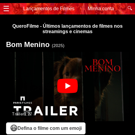
☰
🔍
Lançamentos de Filmes
Minha conta
QueroFilme - Últimos lançamentos de filmes nos
streamings e cinemas
Bom Menino
(2025)
Trailer
1:27
😃
Defina o filme com um emoji