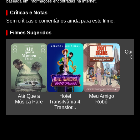
baseada em informações encontradas na internet.
Críticas e Notas
Sem críticas e comentários ainda para este filme.
Filmes Sugeridos
Quem 
Gan
Até Que a
Hotel
Meu Amigo
Música Pare
Transilvânia 4:
Robô
Transfor...