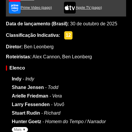
Prime Video (pago)
Apple TV (pago)
Data de lançamento (Brasil):
30 de outubro de 2025
Classificação Indicativa:
12
Diretor:
Ben Leonberg
Roteiristas:
Alex Cannon
,
Ben Leonberg
Elenco
Indy
- Indy
Shane Jensen
- Todd
Arielle Friedman
- Vera
Larry Fessenden
- Vovô
Stuart Rudin
- Richard
Hunter Goetz
- Homem do Tempo / Narrador
Mais ▼