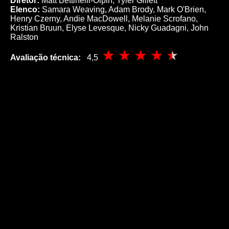
Diretor:
Matt Bettinelli-Olpin, Tyler Gillett
Elenco:
Samara Weaving, Adam Brody, Mark O'Brien,
Henry Czerny, Andie MacDowell, Melanie Scrofano,
Kristian Bruun, Elyse Levesque, Nicky Guadagni, John
Ralston
Avaliação técnica:
4,5