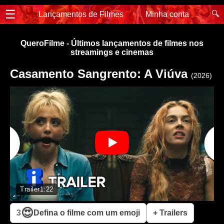
☰
🔍
Lançamentos de Filmes
Minha conta
QueroFilme - Últimos lançamentos de filmes nos
streamings e cinemas
Casamento Sangrento: A Viúva
(2026)
Trailer
1:22
😍
3
Defina o filme com um emoji
+ Trailers