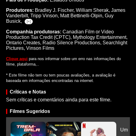
Produtores:
Bradley J. Fischer,
William Sherak,
James
Vanderbilt,
Tripp Vinson,
Matt Bettinelli-Olpin,
Guy
Busick,
[+]
Companhia produtoras:
Canadian Film or Video
Production Tax Credit (CPTC), Mythology Entertainment,
Ontario Creates, Radio Silence Productions, Searchlight
Pictures, Vinson Films
Clique aqui
para nos informar sobre um erro nas informações do
filme, plataforma,..
* Este filme não tem ou tem poucas avaliações, a avaliação é
baseada em informações encontradas na internet.
Críticas e Notas
Sem críticas e comentários ainda para este filme.
Filmes Sugeridos
Um Pai
Lil