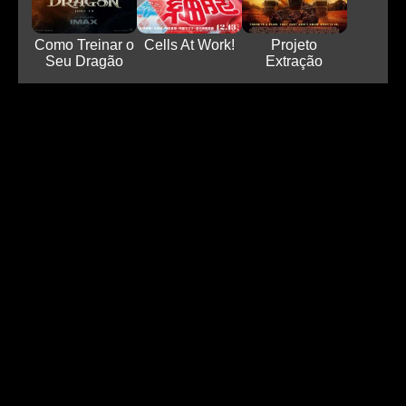
Como Treinar o
Cells At Work!
Projeto
Seu Dragão
Extração