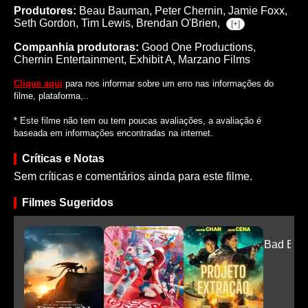
Produtores:
Beau Bauman,
Peter Chernin,
Jamie Foxx,
Seth Gordon,
Tim Lewis,
Brendan O'Brien,
[+]
Companhia produtoras:
Good One Productions,
Chernin Entertainment, Exhibit A, Marzano Films
Clique aqui
para nos informar sobre um erro nas informações do
filme, plataforma,..
* Este filme não tem ou tem poucas avaliações, a avaliação é
baseada em informações encontradas na internet.
Críticas e Notas
Sem críticas e comentários ainda para este filme.
Filmes Sugeridos
Bad Boys
Fi