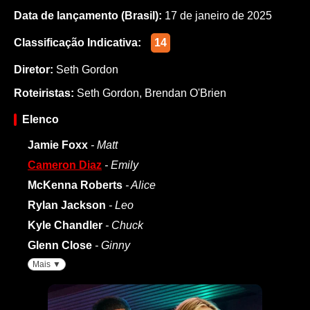
Data de lançamento (Brasil):
17 de janeiro de 2025
Classificação Indicativa:
14
Diretor:
Seth Gordon
Roteiristas:
Seth Gordon
,
Brendan O'Brien
Elenco
Jamie Foxx
- Matt
Cameron Diaz
- Emily
McKenna Roberts
- Alice
Rylan Jackson
- Leo
Kyle Chandler
- Chuck
Glenn Close
- Ginny
Mais ▼