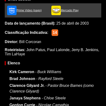
Prime Video (pago)
Mercado Play
Data de lançamento (Brasil):
25 de abril de 2003
Classificação Indicativa:
14
Diretor:
Bill Corcoran
Roteiristas:
John Patus
,
Paul Lalonde
,
Jerry B. Jenkins
,
Tim LaHaye
Elenco
Kirk Cameron
- Buck Williams
Brad Johnson
- Rayford Steele
Clarence Gilyard Jr.
- Pastor Bruce Barnes (como
Clarence Gilyard)
Janaya Stephens
- Chloe Steele
Gordon Currie
- Nicolae Carpathia