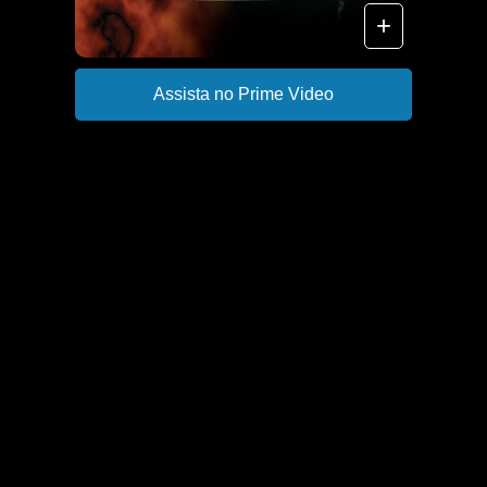
+
Assista no Prime Video