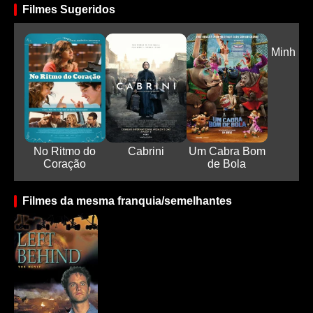
Filmes Sugeridos
Minha Q
On
No Ritmo do
Cabrini
Um Cabra Bom
Coração
de Bola
Filmes da mesma franquia/semelhantes