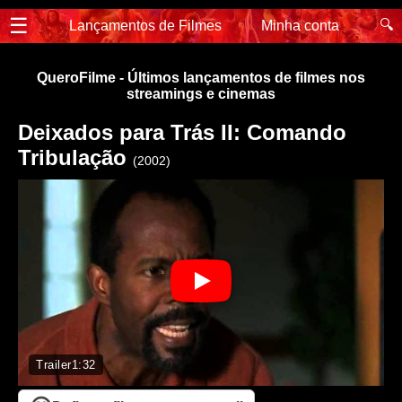
☰
🔍
Lançamentos de Filmes
Minha conta
QueroFilme - Últimos lançamentos de filmes nos
streamings e cinemas
Deixados para Trás II: Comando
Tribulação
(2002)
Trailer
1:32