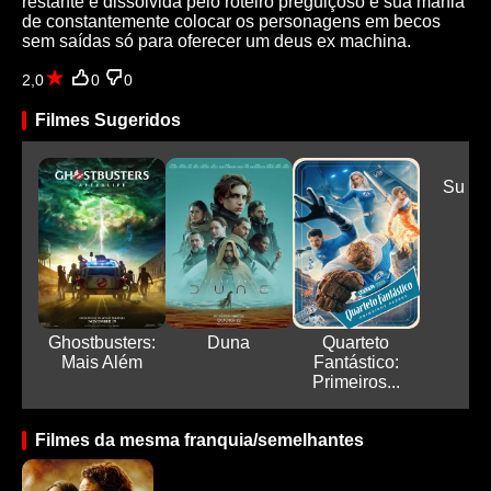
restante é dissolvida pelo roteiro preguiçoso e sua mania
de constantemente colocar os personagens em becos
sem saídas só para oferecer um deus ex machina.
2,0
0
0
Filmes Sugeridos
Supe
Ghostbusters:
Duna
Quarteto
Mais Além
Fantástico:
Primeiros...
Filmes da mesma franquia/semelhantes