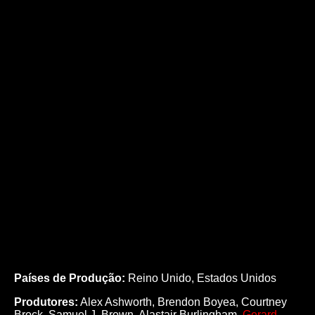
Países de Produção:
Reino Unido, Estados Unidos
Produtores:
Alex Ashworth,
Brendon Boyea,
Courtney
Brock,
Samuel J. Brown,
Alastair Burlingham,
Gerard