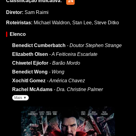
Classificação Indicativa:
14
Diretor:
Sam Raimi
Roteiristas:
Michael Waldron
,
Stan Lee
,
Steve Ditko
Elenco
Benedict Cumberbatch
- Doutor Stephen Strange
Elizabeth Olsen
- A Feiticeira Escarlate
Chiwetel Ejiofor
- Barão Mordo
Benedict Wong
- Wong
Xochitl Gomez
- América Chavez
Rachel McAdams
- Dra. Christine Palmer
Mais ▼