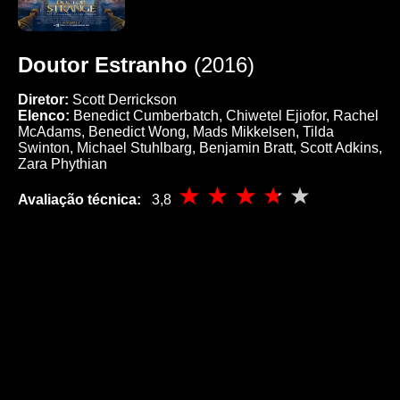
Doutor Estranho
(2016)
Diretor:
Scott Derrickson
Elenco:
Benedict Cumberbatch, Chiwetel Ejiofor, Rachel
McAdams, Benedict Wong, Mads Mikkelsen, Tilda
Swinton, Michael Stuhlbarg, Benjamin Bratt, Scott Adkins,
Zara Phythian
Avaliação técnica:
3,8