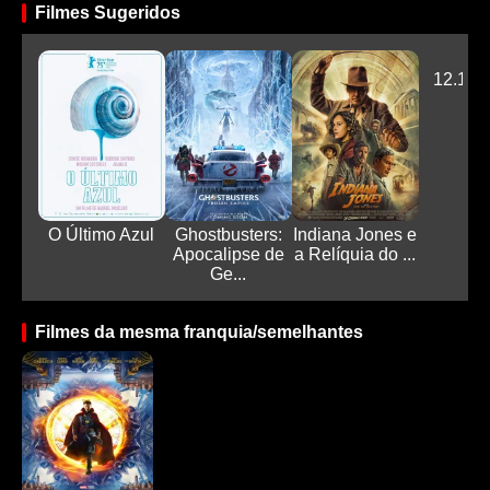
Filmes Sugeridos
12.12:
O Último Azul
Ghostbusters:
Indiana Jones e
Apocalipse de
a Relíquia do ...
Ge...
Filmes da mesma franquia/semelhantes