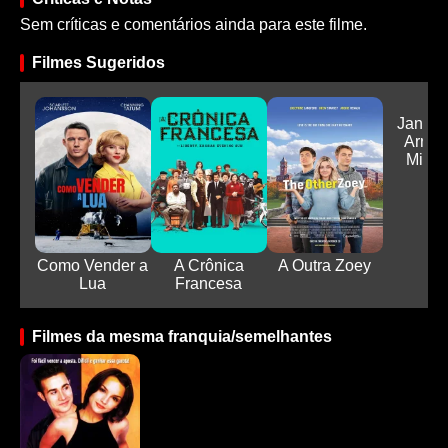
Sem críticas e comentários ainda para este filme.
Filmes Sugeridos
Jane A
Arrui
Minha 
Como Vender a
A Crônica
A Outra Zoey
Lua
Francesa
Filmes da mesma franquia/semelhantes