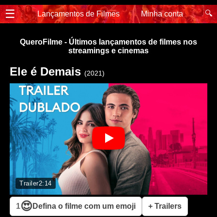
☰
🔍
Lançamentos de Filmes
Minha conta
QueroFilme - Últimos lançamentos de filmes nos
streamings e cinemas
Ele é Demais
(2021)
Trailer
2:14
😍
1
Defina o filme com um emoji
+ Trailers