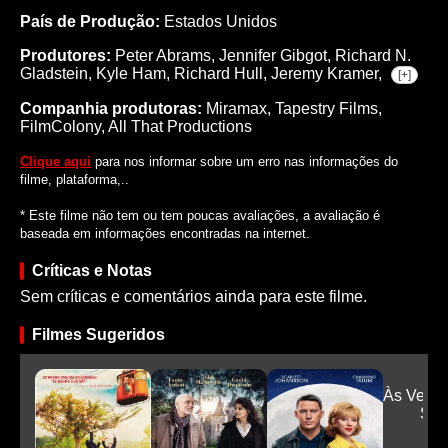
País de Produção:
Estados Unidos
Produtores:
Peter Abrams,
Jennifer Gibgot,
Richard N.
Gladstein,
Kyle Ham,
Richard Hull,
Jeremy Kramer,
[+]
Companhia produtoras:
Miramax, Tapestry Films,
FilmColony, All That Productions
Clique aqui
para nos informar sobre um erro nas informações do
filme, plataforma,..
* Este filme não tem ou tem poucas avaliações, a avaliação é
baseada em informações encontradas na internet.
Críticas e Notas
Sem críticas e comentários ainda para este filme.
Filmes Sugeridos
Às Veze
Sum