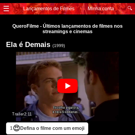
☰
🔍
Lançamentos de Filmes
Minha conta
QueroFilme - Últimos lançamentos de filmes nos
streamings e cinemas
Ela é Demais
(1999)
Trailer
2:11
😍
1
Defina o filme com um emoji