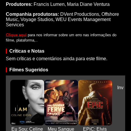
Produtores:
Francis Lumen,
Maria Diane Ventura
Companhia produtoras:
DVent Productions, Offshore
Music, Voyage Studios, WEU Events Management
Services
Clique aqui
para nos informar sobre um erro nas informações do
filme, plataforma,..
Críticas e Notas
Sem críticas e comentários ainda para este filme.
Filmes Sugeridos
Inver
Par
Eu Sou: Celine
Meu Sangue
EPiC: Elvis