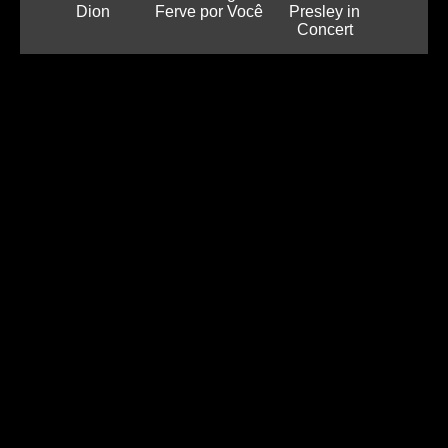
Dion
Ferve por Você
Presley in
Concert