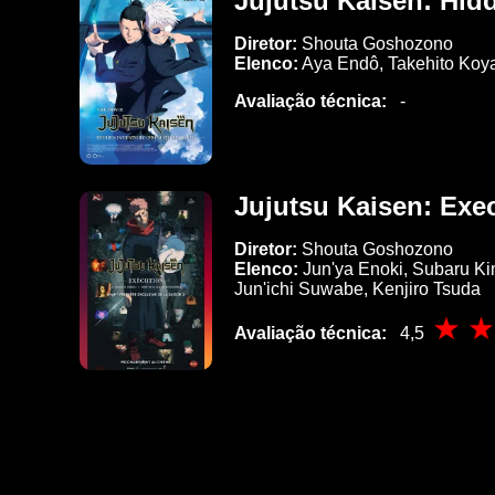
Jujutsu Kaisen: Hid
Diretor:
Shouta Goshozono
Elenco:
Aya Endô, Takehito Koya
Avaliação técnica:
-
Jujutsu Kaisen: Exe
Diretor:
Shouta Goshozono
Elenco:
Jun'ya Enoki, Subaru K
Jun'ichi Suwabe, Kenjiro Tsuda
Avaliação técnica:
4,5