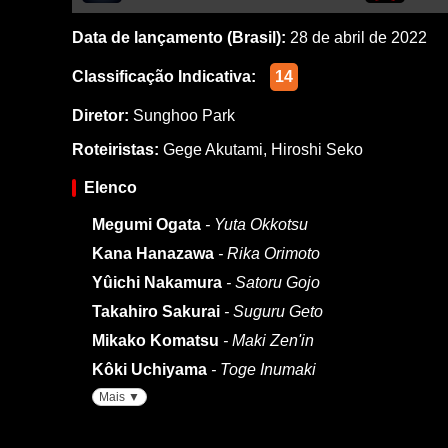
Data de lançamento (Brasil):
28 de abril de 2022
Classificação Indicativa:
14
Diretor:
Sunghoo Park
Roteiristas:
Gege Akutami
,
Hiroshi Seko
Elenco
Megumi Ogata
- Yuta Okkotsu
Kana Hanazawa
- Rika Orimoto
Yûichi Nakamura
- Satoru Gojo
Takahiro Sakurai
- Suguru Geto
Mikako Komatsu
- Maki Zen'in
Kôki Uchiyama
- Toge Inumaki
Mais ▼