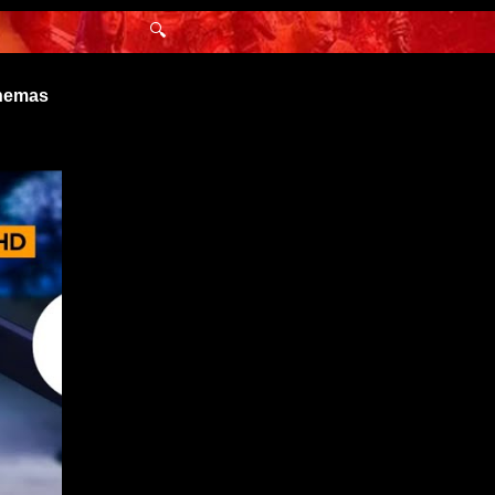
🔍
inemas