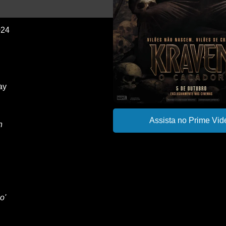
024
ay
Assista no Prime Vid
n
o'