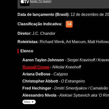
Apple TV (pago)
Data de lançamento (Brasil):
12 de dezembro de 2
Classificação Indicativa:
14
Diretor:
J.C. Chandor
Roteiristas:
Richard Wenk
,
Art Marcum
,
Matt Hollow
Elenco
Aaron Taylor-Johnson
- Sergei Kravinoff / Krave
Russell Crowe
- Nikolai Kravinoff
Ariana DeBose
- Calypso
Christopher Abbott
- O Estrangeiro
Fred Hechinger
- Dmitri Smerdyakov / Camaleão
Alessandro Nivola
- Aleksei Sytsevich aka 'O Rin
Mais ▼