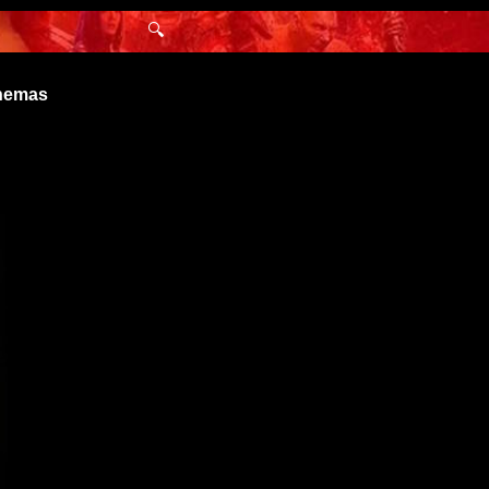
🔍
inemas