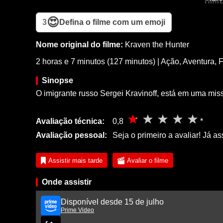
😍
3
Defina o filme com um emoji
Nome original do filme:
Kraven the Hunter
2 horas e 7 minutos (127 minutos)
|
Ação
,
Aventura
,
F
Sinopse
O imigrante russo Sergei Kravinoff, está em uma mis
Avaliação técnica:
0,8
*
Avaliação pessoal:
Seja o primeiro a avaliar! Já as
Assistir mais tarde
Avaliar o filme
Onde assistir
Disponível desde 15 de julho
Prime Video