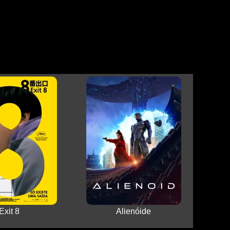
Exit 8
Alienóide