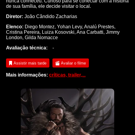
nunca conheceu. Curioso para se conectar com a história
de sua família, ele decide visitar o local.
Diretor:
João Cândido Zacharias
Elenco:
Diego Montez
,
Yohan Levy
,
Analú Prestes
,
Cristina Pereira
,
Luiza Kosovski
,
Ana Carbatti
,
Jimmy
London
,
Gilda Nomacce
Avaliação técnica:
-
Assistir mais tarde
Avaliar o filme
Mais informações:
críticas, trailer,...