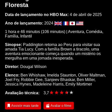
Floresta
Data de lançamento no HBO Max:
4 de abril de 2025
Ano de lançamento:
2024
1 hora e 46 minutos (106 minutos) |
Aventura
,
Comédia
,
Família
,
Infantil
Sinopse:
Paddington retorna ao Peru para visitar sua
amada Tia Lucy. Com a família Brown a tiracolo, uma
aventura emocionante começa quando um mistério os
mergulha em uma jornada inesperada.
Diretor:
Dougal Wilson
Elenco:
Ben Whishaw
,
Imelda Staunton
,
Oliver Maltman
,
Joel Fry
,
Robbie Gee
,
Sanjeev Bhaskar
,
Ben Miller
,
Jessica Hynes
,
Madeleine Harris
,
Emily Mortimer
Avaliação técnica:
3,7
Assistir mais tarde
Avaliar o filme