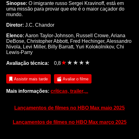
Sinopse:
O imigrante russo Sergei Kravinoff, está em
uma missão para provar que ele é o maior caçador do
mundo.
Diretor:
J.C. Chandor
Elenco:
Aaron Taylor-Johnson
,
Russell Crowe
,
Ariana
DeBose
,
Christopher Abbott
,
Fred Hechinger
,
Alessandro
Nivola
,
Levi Miller
,
Billy Barratt
,
Yuri Kolokolnikov
,
Chi
Lewis-Parry
Avaliação técnica:
0,8
Assistir mais tarde
Avaliar o filme
Mais informações:
críticas, trailer,...
Lançamentos de filmes no HBO Max maio 2025
Lançamentos de filmes no HBO Max março 2025