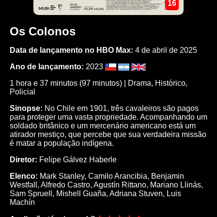
16
Os Colonos
Data de lançamento no HBO Max:
4 de abril de 2025
Ano de lançamento:
2023
1 hora e 37 minutos (97 minutos) |
Drama
,
Histórico
,
Policial
Sinopse:
No Chile em 1901, três cavaleiros são pagos
para proteger uma vasta propriedade. Acompanhando um
soldado britânico e um mercenário americano está um
atirador mestiço, que percebe que sua verdadeira missão
é matar a população indígena.
Diretor:
Felipe Gálvez Haberle
Elenco:
Mark Stanley
,
Camilo Arancibia
,
Benjamin
Westfall
,
Alfredo Castro
,
Agustín Rittano
,
Mariano Llinás
,
Sam Spruell
,
Mishell Guaña
,
Adriana Stuven
,
Luis
Machín