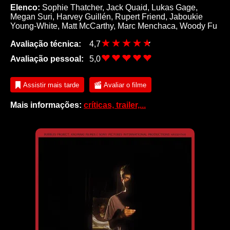
Elenco:
Sophie Thatcher
,
Jack Quaid
,
Lukas Gage
,
Megan Suri
,
Harvey Guillén
,
Rupert Friend
,
Jaboukie
Young-White
,
Matt McCarthy
,
Marc Menchaca
,
Woody Fu
Avaliação técnica:
4,7
Avaliação pessoal:
5,0
Assistir mais tarde
Avaliar o filme
Mais informações:
críticas, trailer,...