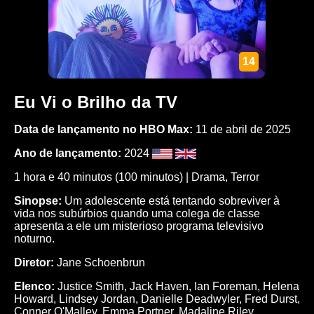
14
Eu Vi o Brilho da TV
Data de lançamento no HBO Max:
11 de abril de 2025
Ano de lançamento:
2024
1 hora e 40 minutos (100 minutos) |
Drama
,
Terror
Sinopse:
Um adolescente está tentando sobreviver à
vida nos subúrbios quando uma colega de classe
apresenta a ele um misterioso programa televisivo
noturno.
Diretor:
Jane Schoenbrun
Elenco:
Justice Smith
,
Jack Haven
,
Ian Foreman
,
Helena
Howard
,
Lindsey Jordan
,
Danielle Deadwyler
,
Fred Durst
,
Conner O'Malley
,
Emma Portner
,
Madaline Riley