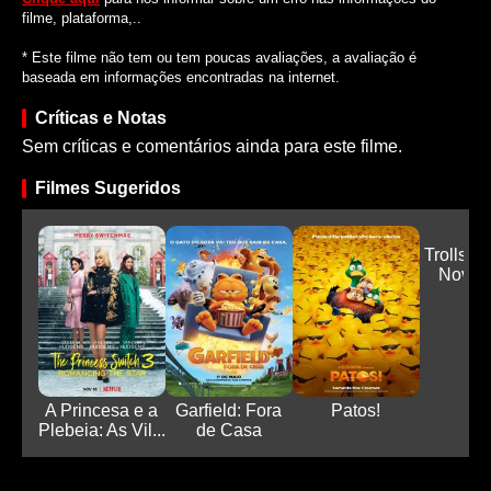
filme, plataforma,..
* Este filme não tem ou tem poucas avaliações, a avaliação é
baseada em informações encontradas na internet.
Críticas e Notas
Sem críticas e comentários ainda para este filme.
Filmes Sugeridos
Trolls 3:
Novam
A Princesa e a
Garfield: Fora
Patos!
Plebeia: As Vil...
de Casa