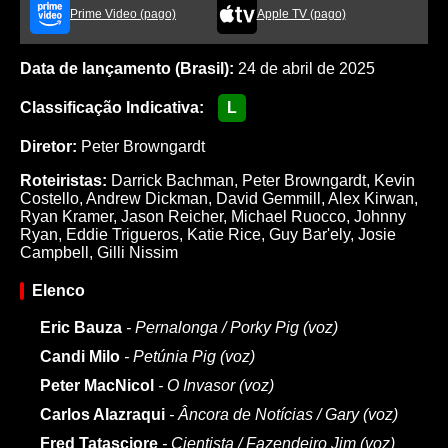
Prime Video (pago)
Apple TV (pago)
Data de lançamento (Brasil):
24 de abril de 2025
Classificação Indicativa:
L
Diretor:
Peter Browngardt
Roteiristas:
Darrick Bachman
,
Peter Browngardt
,
Kevin
Costello
,
Andrew Dickman
,
David Gemmill
,
Alex Kirwan
,
Ryan Kramer
,
Jason Reicher
,
Michael Ruocco
,
Johnny
Ryan
,
Eddie Trigueros
,
Katie Rice
,
Guy Bar'ely
,
Josie
Campbell
,
Gilli Nissim
Elenco
Eric Bauza
- Pernalonga / Porky Pig (voz)
Candi Milo
- Petúnia Pig (voz)
Peter MacNicol
- O Invasor (voz)
Carlos Alazraqui
- Âncora de Notícias / Gary (voz)
Fred Tatasciore
- Cientista / Fazendeiro Jim (voz)