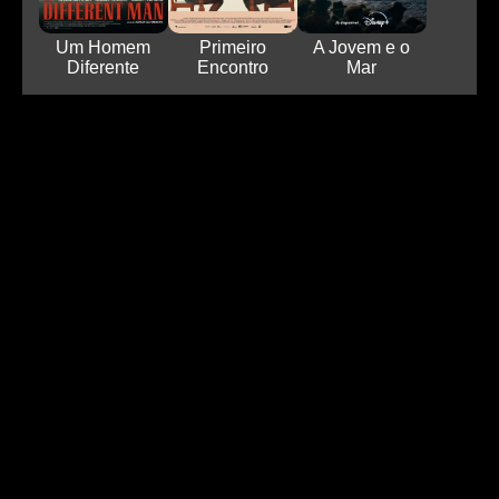
Um Homem
Primeiro
A Jovem e o
Diferente
Encontro
Mar