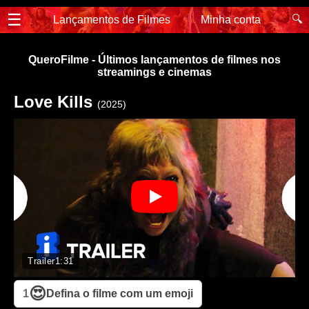
☰
🔍
Lançamentos de Filmes
Minha conta
QueroFilme - Últimos lançamentos de filmes nos
streamings e cinemas
Love Kills
(2025)
Trailer
1:31
😍
1
Defina o filme com um emoji