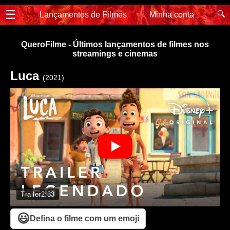
☰
🔍
Lançamentos de Filmes
Minha conta
QueroFilme - Últimos lançamentos de filmes nos
streamings e cinemas
Luca
(2021)
Trailer
2:33
😃
Defina o filme com um emoji