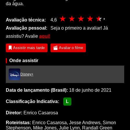
da água.
Avaliação técnica:
4,6
*
Avaliação pessoal:
Seja o primeiro a avaliar! Já
assistiu? Avalie
aqui!
Assistir mais tarde
Avaliar o filme
Onde assistir
Disney+
Data de lançamento (Brasil):
18 de junho de 2021
Classificação Indicativa:
L
Diretor:
Enrico Casarosa
Roteiristas:
Enrico Casarosa
,
Jesse Andrews
,
Simon
Stephenson
,
Mike Jones
,
Julie Lynn
,
Randall Green