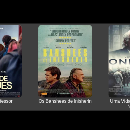
fessor
Os Banshees de Inisherin
Uma Vida 
N