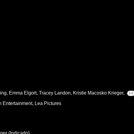
ing,
Emma Elgort,
Tracey Landon,
Kristie Macosko Krieger,
[+]
n Entertainment, Lea Pictures
per (Indicado)