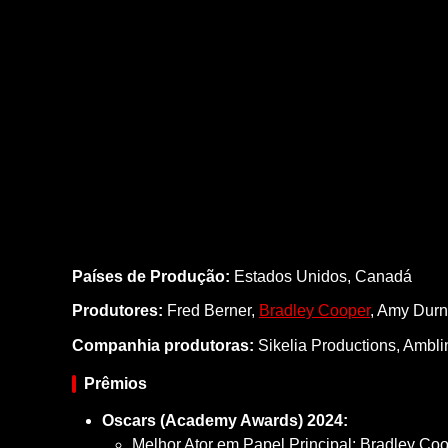
Países de Produção:
Estados Unidos, Canadá
Produtores:
Fred Berner,
Bradley Cooper
,
Amy Durn
Companhia produtoras:
Sikelia Productions, Ambli
Prêmios
Oscars (Academy Awards) 2024:
Melhor Ator em Papel Principal: Bradley Coo