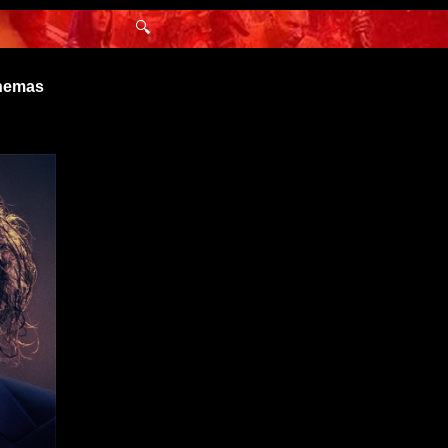
🔍
inemas