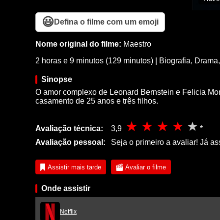
😃
Defina o filme com um emoji
Nome original do filme:
Maestro
2 horas e 9 minutos (129 minutos)
|
Biografia
,
Drama
Sinopse
O amor complexo de Leonard Bernstein e Felicia M
casamento de 25 anos e três filhos.
Avaliação técnica:
3,9
*
Avaliação pessoal:
Seja o primeiro a avaliar! Já as
Assistir mais tarde
Avaliar o filme
Onde assistir
Netflix