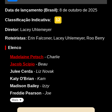
Data de lançamento (Brasil):
8 de outubro de 2025
Classificação Indicativa:
12
Diretor:
Lacey Uhlemeyer
Roteiristas:
Erin Falconer
,
Lacey Uhlemeyer
,
Roo Berry
Elenco
Madelaine Petsch
- Charlie
Jacob Scipio
- Beau
Julee Cerda
- Liz Novak
Katy O'Brian
- Kam
Madison Bailey
- Izzy
Freddie Pearson
- Joe
Mais ▼