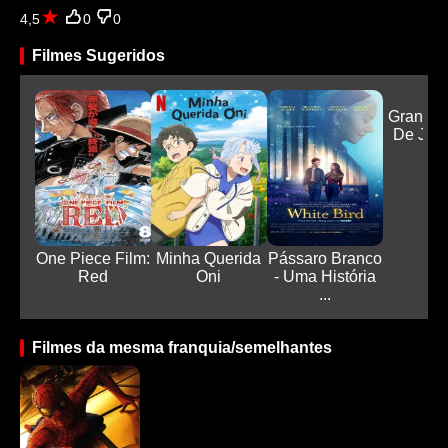
4,5
0
0
Filmes Sugeridos
Gran Tu
De Jog
Co.
One Piece Film:
Minha Querida
Pássaro Branco
Red
Oni
- Uma História
...
Filmes da mesma franquia/semelhantes