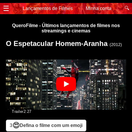
☰
🔍
Lançamentos de Filmes
Minha conta
QueroFilme - Últimos lançamentos de filmes nos
streamings e cinemas
O Espetacular Homem-Aranha
(2012)
Trailer
2:27
😍
3
Defina o filme com um emoji