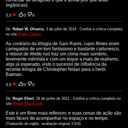
orgânicas).
3,0
0
0
De:
Rafael W. Oliveira
, 3 de julho de 2014 - Confira a crítica completa
no site
Plano Crítico
Ao contrário da trilogia de Sam Raimi, cujos filmes eram
carregados de um tom fantasioso e bastante cartunesco,
o reboot de Webb nos traz um clima mais sombrio,
levemente intimista e com um toque a mais de realismo,
algo já esperado, visto o sucesso de influência da
recente trilogia de Christopher Nolan para o herói
Batman.
3,5
0
0
De:
Roger Ebert
, 28 de junho de 2012 - Confira a crítica completa no
site
Roger Ebert.com
Este é um filme mais reflexivo, e suas cenas de ação são
mais fáceis de acompanhar no espaço e no tempo.
(Traduzido do inglês, avaliação original 3.5/4)