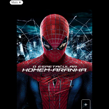
Mais ▼
+