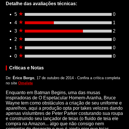
Detalhe das avaliações técnicas:
5
0
4
1
3
2
2
0
1
0
0
0
Críticas e Notas
De:
Érico Borgo
, 17 de outubro de 2014 - Confira a crítica completa
no site
Omelete
Enquanto em Batman Begins, uma das musas
inspiradoras de O Espetacular Homem-Aranha, Bruce
Wayne tem como obstáculos a criação de seu uniforme e
aparelhos, aqui a produção opta por takes velozes dando
apenas vislumbres de Peter Parker costurando sua roupa
e construindo seu lançador de teias (o fluido de teia ele
compra na Amazon... algo que não consigo nem
comentar de desgosto e que é ainda pior que teias